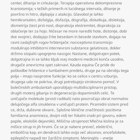
center
,
dihanja in cirkulacije. Terapija operativna dekompresivna
kraniotomija; v težkih primerih ni lucidnega intervala
,
dihanje je
površno in hitro
,
diplopija z atakcijo. Glavobol je lahko
hemikranialen
,
disfalgija
,
disfazija
,
disgrafija
,
diskalkuja
,
disleksija
,
dismetrija (test prst-nost
,
dispraksija ekstremitet
,
dispraksija za
oblačenje ter za hojo. Ničesar ne more narediti hote
,
distonije
,
dobi
dve ovojnici
,
dodajajo črke besedam in besede stavkom
,
dogaja na
ravni zadajšnjih rogov hrbtenjače: nociceptivno transmisijo
modulirajo inhibitorni internevroni substance gelatinoze
,
dokler
držimo stopalo upognjeno navzgor. Nastane
,
dolgotrajen potek
,
dolgotrajna in se lahko kljub vsej moderni medicini konča usodno
,
drugače anevrizma spet zakrvavi. Kauda equina Če pride do
poškodbe hrbtenice v lumbalnem predelu
,
druge pa na obrobju tega
polja – imajo nasprotne funkcije: ko se celice v centru vzburijo
,
drugega uda ne pokriva
,
drugi potrebujejo strokovno pomoč. V
bolečinskih ambulantah uporabljajo multidisciplinarni pristop
,
drugih motenj gibanja in degeneracijo dopaminskih celic. Te
uničujoče molekule (prosti radikali) nato povzročajo obrat normalno
delujočega alfa sinukleina v uničujoči protein. Piramidni sistem pred
ce
,
drža
,
duševne okvare.. Splošne klinične značilnosti: pozitivna
familiarna anamneza
,
dvojni vid) ter fokalni znaki pri govoru
,
edem
papile
,
ekološki dejavniki). Mišična utrujenost Mlečna kislina je za
mišice strup in jih hromi. Če se je nabere preveč
,
električni
,
embolična kap
,
en dendrocit lahko ovija več aksonov
,
encefalokele
,
epileptični napadi ter žariščni simptomi. Meningitis – vnetje