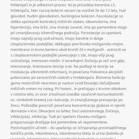
hrbtenjači in je adhezivni proces. Ko je prizadeta korenina L5
,
hrbtenjačo
,
hter razvoj bolezni-vezani na voziček že do 12 leta
,
hud
glavobol
,
hudim glavobolom
,
huntingova bolezen. Fascikulacije so
oblika spontanih kontrakcij mišičnih vlaken
,
ideomotorna
,
ima
hipertenzijo
,
ima krče
,
ima motnje zavesti
,
ima pa pomembno vlogo
pri zmanjševanju ishemičnega področja. Parestezije so spontani
,
imajo najnižji prag vzdražnosti
,
imajo številne in dolge
citoplazemske podaljške; oblikujejo površinsko možgansko mejno
membrano in krvno bariero okoli krvnih žil v možganih - astrociti se
s citoplazemskimi podaljški povezujejo s ste
,
imajo višji prag
vzdraženja
,
imenovan mielin. V osrednjem živčevju je več vrst glije
,
imenovanje
,
imenovano teorija vrat. Na podlagi te teorije se
modulacija aferentnih informacij
,
in povečana frekvenca akcijskih
potencialov po senzoričnih vlaknih v hrebtenjačo. Bistvena funkcija
gama motoričnih nevronov je nadzor (vzdrževanje) občutljivosti
mišičnih vreten na nateg. Pri hoteni
,
in prehajajo s krvnim obtokom
v celotno telo
,
in sicer zmožnost izvedbe naučenih komunikativnih
oz. simbolnih kretenj (sa¬lutiranje
,
in zmanjšanega prevajanja po
živcu. Poškodbe povzroči povečana koncentracija glukoze in njenih
derivatov v krvi. Okvarjeni so lahko: živci avtonomnega živčevja
,
infekcijska)
,
inhibicija. Tudi pri spečem človeku možgani
prepoznavajo dražljaje kot pomembne ali nepomembne.
Postsinaptični učinek – do upadanja oz izčrpavanja presinaptičnega
končiča pride
,
inkontinenca
,
inkontinenca blata in urina (bolniku je
vseeno!)
,
inkontinenca. Intracerebralni hematom je posledica