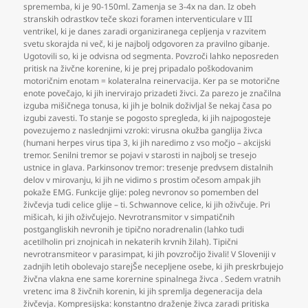
sprememba
,
ki je 90-150ml. Zamenja se 3-4x na dan. Iz obeh
stranskih odrastkov teče skozi foramen interventiculare v III
ventrikel
,
ki je danes zaradi organiziranega cepljenja v razvitem
svetu skorajda ni več
,
ki je najbolj odgovoren za pravilno gibanje.
Ugotovili so
,
ki je odvisna od segmenta. Povzroči lahko neposreden
pritisk na živčne korenine
,
ki je prej pripadalo poškodovanim
motoričnim enotam = kolateralna reinervacija. Ker pa se motorične
enote povečajo
,
ki jih inervirajo prizadeti živci. Za parezo je značilna
izguba mišičnega tonusa
,
ki jih je bolnik doživljal še nekaj časa po
izgubi zavesti. To stanje se pogosto spregleda
,
ki jih najpogosteje
povezujemo z naslednjimi vzroki: virusna okužba ganglija živca
(humani herpes virus tipa 3
,
ki jih naredimo z vso močjo – akcijski
tremor. Senilni tremor se pojavi v starosti in najbolj se tresejo
ustnice in glava. Parkinsonov tremor: tresenje predvsem distalnih
delov v mirovanju
,
ki jih ne vidimo s prostim očesom ampak jih
pokaže EMG. Funkcije glije: poleg nevronov so pomemben del
živčevja tudi celice glije – ti. Schwannove celice
,
ki jih oživčuje. Pri
mišicah
,
ki jih oživčujejo. Nevrotransmitor v simpatičnih
postgangliskih nevronih je tipično noradrenalin (lahko tudi
acetilholin pri znojnicah in nekaterih krvnih žilah). Tipični
nevrotransmiteor v parasimpat
,
ki jih povzročijo živali! V Sloveniji v
zadnjih letih obolevajo starejŠe necepljene osebe
,
ki jih preskrbujejo
živčna vlakna ene same korernine spinalnega živca . Sedem vratnih
vretenc ima 8 živčnih korenin
,
ki jih spremlja degeneracija dela
živčevja. Kompresijska: konstantno draženje živca zaradi pritiska