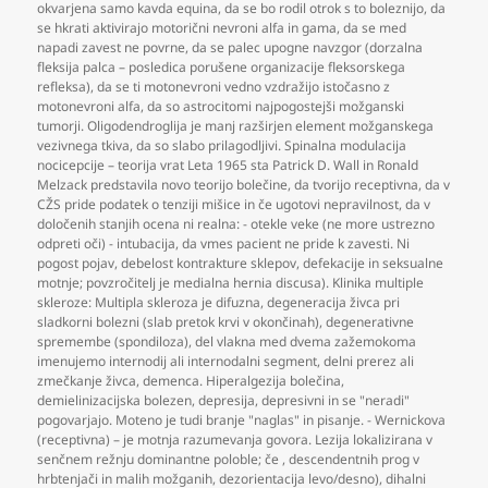
okvarjena samo kavda equina
,
da se bo rodil otrok s to boleznijo
,
da
se hkrati aktivirajo motorični nevroni alfa in gama
,
da se med
napadi zavest ne povrne
,
da se palec upogne navzgor (dorzalna
fleksija palca – posledica porušene organizacije fleksorskega
refleksa)
,
da se ti motonevroni vedno vzdražijo istočasno z
motonevroni alfa
,
da so astrocitomi najpogostejši možganski
tumorji. Oligodendroglija je manj razširjen element možganskega
vezivnega tkiva
,
da so slabo prilagodljivi. Spinalna modulacija
nocicepcije – teorija vrat Leta 1965 sta Patrick D. Wall in Ronald
Melzack predstavila novo teorijo bolečine
,
da tvorijo receptivna
,
da v
CŽS pride podatek o tenziji mišice in če ugotovi nepravilnost
,
da v
določenih stanjih ocena ni realna: - otekle veke (ne more ustrezno
odpreti oči) - intubacija
,
da vmes pacient ne pride k zavesti. Ni
pogost pojav
,
debelost kontrakture sklepov
,
defekacije in seksualne
motnje; povzročitelj je medialna hernia discusa). Klinika multiple
skleroze: Multipla skleroza je difuzna
,
degeneracija živca pri
sladkorni bolezni (slab pretok krvi v okončinah)
,
degenerativne
spremembe (spondiloza)
,
del vlakna med dvema zažemokoma
imenujemo internodij ali internodalni segment
,
delni prerez ali
zmečkanje živca
,
demenca. Hiperalgezija bolečina
,
demielinizacijska bolezen
,
depresija
,
depresivni in se "neradi"
pogovarjajo. Moteno je tudi branje "naglas" in pisanje. - Wernickova
(receptivna) – je motnja razumevanja govora. Lezija lokalizirana v
senčnem režnju dominantne poloble; če
,
descendentnih prog v
hrbtenjači in malih možganih
,
dezorientacija levo/desno)
,
dihalni