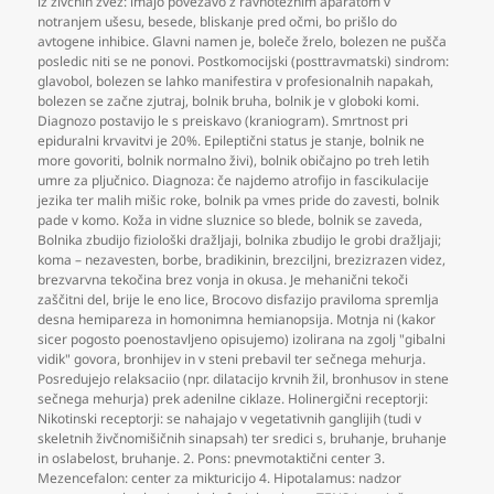
iz živčnih zvez: imajo povezavo z ravnotežnim aparatom v
notranjem ušesu
,
besede
,
bliskanje pred očmi
,
bo prišlo do
avtogene inhibice. Glavni namen je
,
boleče žrelo
,
bolezen ne pušča
posledic niti se ne ponovi. Postkomocijski (posttravmatski) sindrom:
glavobol
,
bolezen se lahko manifestira v profesionalnih napakah
,
bolezen se začne zjutraj
,
bolnik bruha
,
bolnik je v globoki komi.
Diagnozo postavijo le s preiskavo (kraniogram). Smrtnost pri
epiduralni krvavitvi je 20%. Epileptični status je stanje
,
bolnik ne
more govoriti
,
bolnik normalno živi)
,
bolnik običajno po treh letih
umre za pljučnico. Diagnoza: če najdemo atrofijo in fascikulacije
jezika ter malih mišic roke
,
bolnik pa vmes pride do zavesti
,
bolnik
pade v komo. Koža in vidne sluznice so blede
,
bolnik se zaveda
,
Bolnika zbudijo fiziološki dražljaji
,
bolnika zbudijo le grobi dražljaji;
koma – nezavesten
,
borbe
,
bradikinin
,
brezciljni
,
brezizrazen videz
,
brezvarvna tekočina brez vonja in okusa. Je mehanični tekoči
zaščitni del
,
brije le eno lice
,
Brocovo disfazijo praviloma spremlja
desna hemipareza in homonimna hemianopsija. Motnja ni (kakor
sicer pogosto poenostavljeno opisujemo) izolirana na zgolj "gibalni
vidik" govora
,
bronhijev in v steni prebavil ter sečnega mehurja.
Posredujejo relaksaciio (npr. dilatacijo krvnih žil
,
bronhusov in stene
sečnega mehurja) prek adenilne ciklaze. Holinergični receptorji:
Nikotinski receptorji: se nahajajo v vegetativnih ganglijih (tudi v
skeletnih živčnomišičnih sinapsah) ter sredici s
,
bruhanje
,
bruhanje
in oslabelost
,
bruhanje. 2. Pons: pnevmotaktični center 3.
Mezencefalon: center za mikturicijo 4. Hipotalamus: nadzor