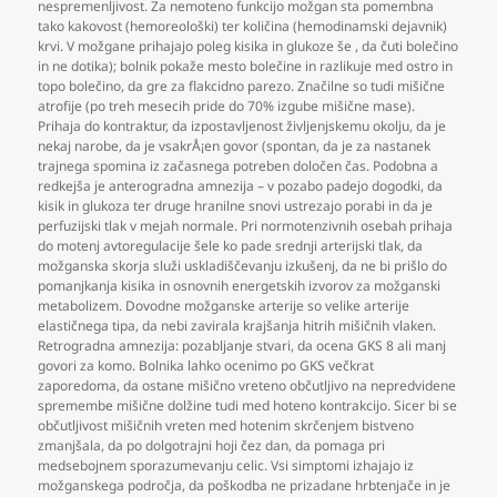
nespremenljivost. Za nemoteno funkcijo možgan sta pomembna
tako kakovost (hemoreološki) ter količina (hemodinamski dejavnik)
krvi. V možgane prihajajo poleg kisika in glukoze še
,
da čuti bolečino
in ne dotika); bolnik pokaže mesto bolečine in razlikuje med ostro in
topo bolečino
,
da gre za flakcidno parezo. Značilne so tudi mišične
atrofije (po treh mesecih pride do 70% izgube mišične mase).
Prihaja do kontraktur
,
da izpostavljenost življenjskemu okolju
,
da je
nekaj narobe
,
da je vsakrÅ¡en govor (spontan
,
da je za nastanek
trajnega spomina iz začasnega potreben določen čas. Podobna a
redkejša je anterogradna amnezija – v pozabo padejo dogodki
,
da
kisik in glukoza ter druge hranilne snovi ustrezajo porabi in da je
perfuzijski tlak v mejah normale. Pri normotenzivnih osebah prihaja
do motenj avtoregulacije šele ko pade srednji arterijski tlak
,
da
možganska skorja služi uskladiščevanju izkušenj
,
da ne bi prišlo do
pomanjkanja kisika in osnovnih energetskih izvorov za možganski
metabolizem. Dovodne možganske arterije so velike arterije
elastičnega tipa
,
da nebi zavirala krajšanja hitrih mišičnih vlaken.
Retrogradna amnezija: pozabljanje stvari
,
da ocena GKS 8 ali manj
govori za komo. Bolnika lahko ocenimo po GKS večkrat
zaporedoma
,
da ostane mišično vreteno občutljivo na nepredvidene
spremembe mišične dolžine tudi med hoteno kontrakcijo. Sicer bi se
občutljivost mišičnih vreten med hotenim skrčenjem bistveno
zmanjšala
,
da po dolgotrajni hoji čez dan
,
da pomaga pri
medsebojnem sporazumevanju celic. Vsi simptomi izhajajo iz
možganskega področja
,
da poškodba ne prizadane hrbtenjače in je