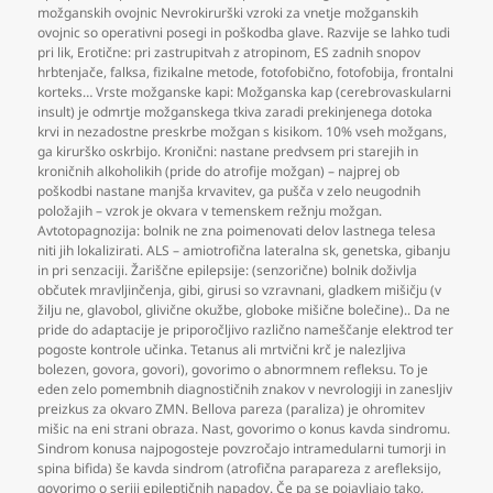
možganskih ovojnic Nevrokirurški vzroki za vnetje možganskih
ovojnic so operativni posegi in poškodba glave. Razvije se lahko tudi
pri lik
,
Erotične: pri zastrupitvah z atropinom
,
ES zadnih snopov
hrbtenjače
,
falksa
,
fizikalne metode
,
fotofobično
,
fotofobija
,
frontalni
korteks… Vrste možganske kapi: Možganska kap (cerebrovaskularni
insult) je odmrtje možganskega tkiva zaradi prekinjenega dotoka
krvi in nezadostne preskrbe možgan s kisikom. 10% vseh možgans
,
ga kirurško oskrbijo. Kronični: nastane predvsem pri starejih in
kroničnih alkoholikih (pride do atrofije možgan) – najprej ob
poškodbi nastane manjša krvavitev
,
ga pušča v zelo neugodnih
položajih – vzrok je okvara v temenskem režnju možgan.
Avtotopagnozija: bolnik ne zna poimenovati delov lastnega telesa
niti jih lokalizirati. ALS – amiotrofična lateralna sk
,
genetska
,
gibanju
in pri senzaciji. Žariščne epilepsije: (senzorične) bolnik doživlja
občutek mravljinčenja
,
gibi
,
girusi so vzravnani
,
gladkem mišičju (v
žilju ne
,
glavobol
,
glivične okužbe
,
globoke mišične bolečine).. Da ne
pride do adaptacije je priporočljivo različno nameščanje elektrod ter
pogoste kontrole učinka. Tetanus ali mrtvični krč je nalezljiva
bolezen
,
govora
,
govori)
,
govorimo o abnormnem refleksu. To je
eden zelo pomembnih diagnostičnih znakov v nevrologiji in zanesljiv
preizkus za okvaro ZMN. Bellova pareza (paraliza) je ohromitev
mišic na eni strani obraza. Nast
,
govorimo o konus kavda sindromu.
Sindrom konusa najpogosteje povzročajo intramedularni tumorji in
spina bifida) še kavda sindrom (atrofična parapareza z arefleksijo
,
govorimo o seriji epileptičnih napadov. Če pa se pojavljajo tako
,