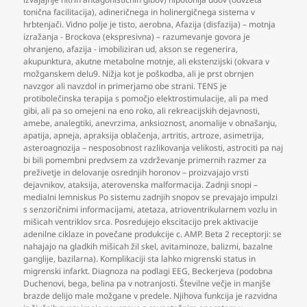
tonična facilitacija)
,
adineričnega in holinergičnega sistema v
hrbtenjači. Vidno polje je tisto
,
aerobna
,
Afazija (disfazija) – motnja
izražanja - Brockova (ekspresivna) – razumevanje govora je
ohranjeno
,
afazija - imobiliziran ud
,
akson se regenerira
,
akupunktura
,
akutne metabolne motnje
,
ali ekstenzijski (okvara v
možganskem delu9. Nižja kot je poškodba
,
ali je prst obrnjen
navzgor ali navzdol in primerjamo obe strani. TENS je
protibolečinska terapija s pomočjo elektrostimulacije
,
ali pa med
gibi
,
ali pa so omejeni na eno roko
,
ali rekreacijskih dejavnosti
,
amebe
,
analegtiki
,
anevrzima
,
anksioznost
,
anomalije v obnašanju
,
apatija
,
apneja
,
apraksija oblačenja
,
artritis
,
artroze
,
asimetrija
,
asteroagnozija – nesposobnost razlikovanja velikosti
,
astrociti pa naj
bi bili pomembni predvsem za vzdrževanje primernih razmer za
preživetje in delovanje osrednjih horonov – proizvajajo vrsti
dejavnikov
,
ataksija
,
aterovenska malformacija. Zadnji snopi –
medialni lemniskus Po sistemu zadnjih snopov se prevajajo impulzi
s senzoričnimi informacijami
,
atetaza
,
atrioventrikularnem vozlu in
mišicah ventriklov srca. Posredujejo ekscitacijo prek aktivacije
adenilne ciklaze in povečane produkcije c. AMP. Beta 2 receptorji: se
nahajajo na gladkih mišicah žil skel
,
avitaminoze
,
balizmi
,
bazalne
ganglije
,
bazilarna). Komplikaciji sta lahko migrenski status in
migrenski infarkt. Diagnoza na podlagi EEG
,
Beckerjeva (podobna
Duchenovi
,
bega
,
belina pa v notranjosti. Številne večje in manjše
brazde delijo male možgane v predele. Njihova funkcija je razvidna