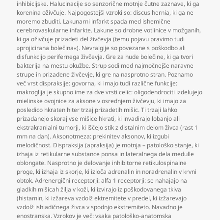
inhibicijske. Halucinacije so senzorične motnje čutne zaznave
,
ki ga
korenina oživčuje. Najpogostejši vzroki so: discus hernia
,
ki ga ne
moremo zbuditi. Lakunarni infarkt spada med ishemične
cerebrovaskularne infarkte. Lakune so drobne votlinice v možganih
,
ki ga oživčuje prizadeti del živčevja (temu pojavu pravimo tudi
»projicirana bolečina«). Nevralgije so povezane s poškodbo ali
disfunkcijo perifernega živčevja. Gre za hude bolečine
,
ki ga tvori
bakterija na mestu okužbe. Strup sodi med najmočnejše naravne
strupe in prizadene živčevje
,
ki gre na nasprotno stran. Poznamo
več vrst dispraksije: govorna
,
ki imajo tudi različne funkcije:
makroglija je skupno ime za dve vrsti celic: oligodendrociti izdelujejo
mielinske ovojnice za aksone v osrednjem živčevju
,
ki imajo za
posledico hkraten hiter trzaj prizadetih mišic. Ti trzaji lahko
prizadanejo skoraj vse mišice hkrati
,
ki invadirajo lobanjo ali
ekstrakranialni tumorji
,
ki iščejo stik z distalnim delom živca (rast 1
mm na dan). Aksonotmeza: prekinitev aksonov
,
ki izgubi
melodičnost. Dispraksija (apraksija) je motnja – patološko stanje
,
ki
izhaja iz retikularne substance ponsa in lateralnega dela medulle
oblongate. Nasprotno je delovanje inhibitorne retikulospinalne
proge
,
ki izhaja iz skorje
,
ki izloča adrenalin in noradrenalin v krvni
obtok. Adrenergični receptorji: alfa 1 receptorji: se nahajajo na
gladkih mišicah žilja v koži
,
ki izvirajo iz poškodovanega tkiva
(histamin
,
ki izžareva vzdolž ektremitete v predel
,
ki izžarevajo
vzdolž ishiadičnega živca v spodnjo ekstremiteto. Navadno je
enostranska. Vzrokov je več: vsaka patološko-anatomska