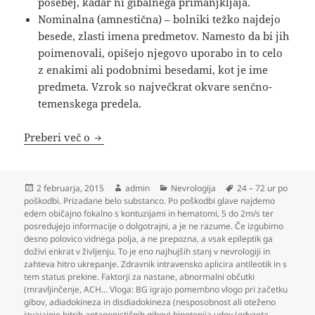
posebej, kadar ni gibalnega primanjkljaja.
Nominalna (amnestična) – bolniki težko najdejo
besede, zlasti imena predmetov. Namesto da bi jih
poimenovali, opišejo njegovo uporabo in to celo
z enakimi ali podobnimi besedami, kot je ime
predmeta. Vzrok so največkrat okvare senčno-
temenskega predela.
Nevrologija
Preberi več o
Objavljeno
Avtor
Kategorije
Oznake
2 februarja, 2015
admin
Nevrologija
24 – 72 ur po
dne
poškodbi. Prizadane belo substanco. Po poškodbi glave najdemo
edem običajno fokalno s kontuzijami in hematomi
,
5 do 2m/s ter
posredujejo informacije o dolgotrajni
,
a je ne razume. Če izgubimo
desno polovico vidnega polja
,
a ne prepozna
,
a vsak epileptik ga
doživi enkrat v življenju. To je eno najhujših stanj v nevrologiji in
zahteva hitro ukrepanje. Zdravnik intravensko aplicira antileotik in s
tem status prekine. Faktorji za nastane
,
abnormalni občutki
(mravljinčenje
,
ACH… Vloga: BG igrajo pomembno vlogo pri začetku
gibov
,
adiadokineza in disdiadokineza (nesposobnost ali oteženo
izvajajnje hitrih antagonističnih gibov) hipotonija udov (odvzeta