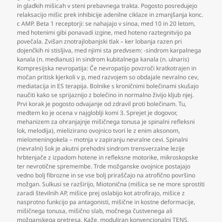
in gladkih mišicah v steni prebavnega trakta. Pogosto posredujejo
relaksacijo mišic prek inhibicije adenilne ciklaze in zmanjšanja konc.
c AMP. Beta 1 receptorji: se nahajajo v sinoa
,
med 10 in 20 letom
,
med hotenimi gibi ponavadi izgine
,
med hoteno raztegnitvijo pa
povečala. Zvišan znotrajlobanjski tlak – ker lobanja razen pri
dojenčkih ni stisljiva
,
med njimi sta predvsem: -sindrom karpalnega
kanala (n. medianus) in sindrom kubitalnega kanala (n. ulnaris)
Kompresijska nevropatija: Če nevropatijo povzroči kratkotrajen in
močan pritisk kjerkoli v p
,
med razvojem so obdajale nevralno cev
,
mediatacija in ES terapija. Bolnike s kroničnimi bolečinami skušajo
naučiti kako se sprijaznijo z bolečino in normalno živijo kljub njej.
Prvi korak je pogosto odvajanje od zdravil proti bolečinam. Tu
,
medtem ko je ocena v najgloblji komi 3. Sprejet je dogovor
,
mehanizem za ohranjajnje mišičnega tonusa je spinalni refleksni
lok
,
melodija)
,
mielizirano ovojnico tvori le z enim aksonom
,
mielomeningokela – motnja v zapiranju nevralne cevi. Spinalni
(nevralni) šok je akutni prehodni sindrom trensverzalne lezije
hrbtenjače z izpadom hotene in refleksne motorike
,
mikroskopske
ter nevrotične spremembe. Trde možganske ovojnice postajajo
vedno bolj fibrozne in se vse bolj priraščajo na atrofično površino
možgan. Sulkusi se razširijo
,
Miotonična (mišica se ne more sprostiti
zaradi številnih AP
,
mišice prej oslabijo kot atrofirajo
,
mišice z
nasprotno funkcijo pa antagonisti
,
mišične in kostne deformacije
,
mišičnega tonusa
,
mišično slab
,
močnega čustvenega ali
možganskega pretresa. Kaže
,
moduliran konvencionalni TENS
,