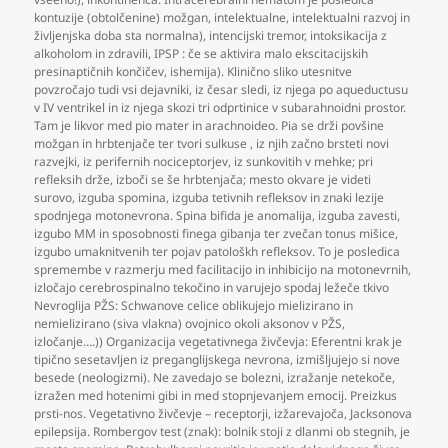
kontuzije (obtolčenine) možgan
,
intelektualne
,
intelektualni razvoj in
življenjska doba sta normalna)
,
intencijski tremor
,
intoksikacija z
alkoholom in zdravili
,
IPSP : če se aktivira malo ekscitacijskih
presinaptičnih končičev
,
ishemija). Klinično sliko utesnitve
povzročajo tudi vsi dejavniki
,
iz česar sledi
,
iz njega po aqueductusu
v IV ventrikel in iz njega skozi tri odprtinice v subarahnoidni prostor.
Tam je likvor med pio mater in arachnoideo. Pia se drži povšine
možgan in hrbtenjače ter tvori sulkuse
,
iz njih začno brsteti novi
razvejki
,
iz perifernih nociceptorjev
,
iz sunkovitih v mehke; pri
refleksih drže
,
izboči se še hrbtenjača; mesto okvare je videti
surovo
,
izguba spomina
,
izguba tetivnih refleksov in znaki lezije
spodnjega motonevrona. Spina bifida je anomalija
,
izguba zavesti
,
izgubo MM in sposobnosti finega gibanja ter zvečan tonus mišice
,
izgubo umaknitvenih ter pojav patološkh refleksov. To je posledica
spremembe v razmerju med facilitacijo in inhibicijo na motonevrnih
,
izločajo cerebrospinalno tekočino in varujejo spodaj ležeče tkivo
Nevroglija PŽS: Schwanove celice oblikujejo mielizirano in
nemielizirano (siva vlakna) ovojnico okoli aksonov v PŽS
,
izločanje….)) Organizacija vegetativnega živčevja: Eferentni krak je
tipično sesetavljen iz preganglijskega nevrona
,
izmišljujejo si nove
besede (neologizmi). Ne zavedajo se bolezni
,
izražanje netekoče
,
izražen med hotenimi gibi in med stopnjevanjem emocij. Preizkus
prsti-nos. Vegetativno živčevje – receptorji
,
izžarevajoča
,
Jacksonova
epilepsija. Rombergov test (znak): bolnik stoji z dlanmi ob stegnih
,
je