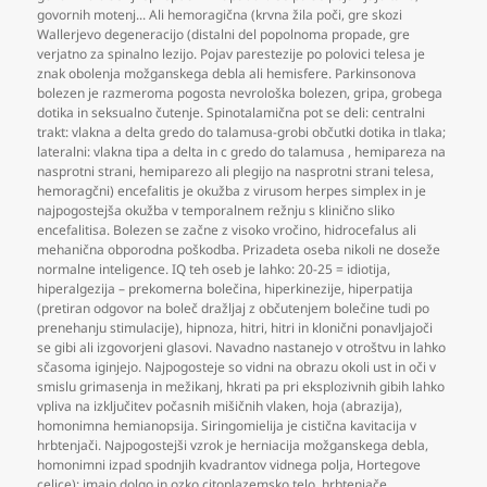
govornih motenj... Ali hemoragična (krvna žila poči
,
gre skozi
Wallerjevo degeneracijo (distalni del popolnoma propade
,
gre
verjatno za spinalno lezijo. Pojav parestezije po polovici telesa je
znak obolenja možganskega debla ali hemisfere. Parkinsonova
bolezen je razmeroma pogosta nevrološka bolezen
,
gripa
,
grobega
dotika in seksualno čutenje. Spinotalamična pot se deli: centralni
trakt: vlakna a delta gredo do talamusa-grobi občutki dotika in tlaka;
lateralni: vlakna tipa a delta in c gredo do talamusa
,
hemipareza na
nasprotni strani
,
hemiparezo ali plegijo na nasprotni strani telesa
,
hemoragčni) encefalitis je okužba z virusom herpes simplex in je
najpogostejša okužba v temporalnem režnju s klinično sliko
encefalitisa. Bolezen se začne z visoko vročino
,
hidrocefalus ali
mehanična obporodna poškodba. Prizadeta oseba nikoli ne doseže
normalne inteligence. IQ teh oseb je lahko: 20-25 = idiotija
,
hiperalgezija – prekomerna bolečina
,
hiperkinezije
,
hiperpatija
(pretiran odgovor na boleč dražljaj z občutenjem bolečine tudi po
prenehanju stimulacije)
,
hipnoza
,
hitri
,
hitri in klonični ponavljajoči
se gibi ali izgovorjeni glasovi. Navadno nastanejo v otroštvu in lahko
sčasoma iginjejo. Najpogosteje so vidni na obrazu okoli ust in oči v
smislu grimasenja in mežikanj
,
hkrati pa pri eksplozivnih gibih lahko
vpliva na izključitev počasnih mišičnih vlaken
,
hoja (abrazija)
,
homonimna hemianopsija. Siringomielija je cistična kavitacija v
hrbtenjači. Najpogostejši vzrok je herniacija možganskega debla
,
homonimni izpad spodnjih kvadrantov vidnega polja
,
Hortegove
celice): imajo dolgo in ozko citoplazemsko telo
,
hrbtenjače
,