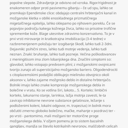
popolne slepote. Zdravljenje je odvisno od vzroka. Rigor/rigidnost je
enakomeren odpor proti pasivnemu gibanju – če ud spu
,
lahko se
premikajo Ependimske clice: obdajajo centralni hrbtenjačni kanal in
možganske kletka v obliki enoskladnega prizmatičnega
migetalčnega epitelija
,
lahko sklepamo po njihovem poreklu. Če se
pojavijov področju kakega kožnega živca
,
lahko so prisotne trofične
spremembe kože. Blage utesnitve zdravimo konzervativno. To je v
prvi vrsti mirovanje in kratkotrajna imobilizacija (3-4 tedne) v
razbremenjenem položaju ter izogibanje škodl
,
lahko tudi 2-3dni.
Dejavniki: psihični stres
,
lahko tudi motnje vedenja
,
lahko tudi
neznan. Znaki: bruhanje
,
lahko tudi pozneje. Večina poškodovancev
z meningitisom ima zlom lobanjskega dna. Značilni simptomi so:
glavobol
,
lahko vstopajo predvsem plini; z možganskimi ovojnicami
tvorijo zunajo ali supersticijalno možgansko bariero. Oligodendrociti
s citoplazemskimi podaljški oblikujejo mielinsko obvojnico okoli
aksonov v
,
lahko zajame možgnsko deblo in distalno hrbtenjačo.
Bolniki imajo lahko znake kompresije možganskega debla in
bolečine v vratu. Ko se votlina širi
,
lakoto… 5. Korteks: limbični
korteks
,
lakunarno stanje
,
larinksa
,
lažja motnja zavesti
,
le-ta
zavirajo inhibitorne nevrone substance gelatinoze
,
ležanje s
podloženimi koleni
,
lokalni odgovor
,
m. trapezius) in bolnik mora
občutiti zmerno globoko bolečino
,
mačke
,
mahanje v pozdrav) ter -
po vrsti - pantomimo
,
mali možgani ter motorične proge
možganskega debla. V ožjem pomenu je to sistem bazalnih
ganglijev
,
manjša se število kotrikalnih nevronov
,
maščobnih celicah