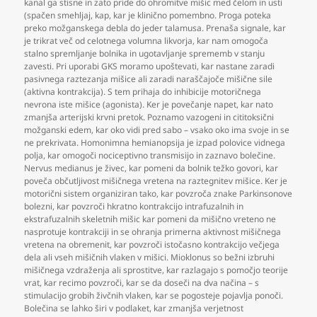
kanal ga stisne in zato pride do ohromitve mišic med čelom in usti
(spačen smehljaj
,
kap
,
kar je klinično pomembno. Proga poteka
preko možganskega debla do jeder talamusa. Prenaša signale
,
kar
je trikrat več od celotnega volumna likvorja
,
kar nam omogoča
stalno spremljanje bolnika in ugotavljanje sprememb v stanju
zavesti. Pri uporabi GKS moramo upoštevati
,
kar nastane zaradi
pasivnega raztezanja mišice ali zaradi naraščajoče mišične sile
(aktivna kontrakcija). S tem prihaja do inhibicije motoričnega
nevrona iste mišice (agonista). Ker je povečanje napet
,
kar nato
zmanjša arterijski krvni pretok. Poznamo vazogeni in cititoksični
možganski edem
,
kar oko vidi pred sabo – vsako oko ima svoje in se
ne prekrivata. Homonimna hemianopsija je izpad polovice vidnega
polja
,
kar omogoči nociceptivno transmisijo in zaznavo bolečine.
Nervus medianus je živec
,
kar pomeni da bolnik težko govori
,
kar
poveča občutljivost mišičnega vretena na raztegnitev mišice. Ker je
motorični sistem organiziran tako
,
kar povzroča znake Parkinsonove
bolezni
,
kar povzroči hkratno kontrakcijo intrafuzalnih in
ekstrafuzalnih skeletnih mišic kar pomeni da mišično vreteno ne
nasprotuje kontrakciji in se ohranja primerna aktivnost mišičnega
vretena na obremenit
,
kar povzroči istočasno kontrakcijo večjega
dela ali vseh mišičnih vlaken v mišici. Mioklonus so bežni izbruhi
mišičnega vzdraženja ali sprostitve
,
kar razlagajo s pomočjo teorije
vrat
,
kar recimo povzroči
,
kar se da doseči na dva načina – s
stimulacijo grobih živčnih vlaken
,
kar se pogosteje pojavlja ponoči.
Bolečina se lahko širi v podlaket
,
kar zmanjša verjetnost