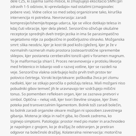
dele CŽS
,
ki zajema samo mišice
,
ki zmajšujejo ekscitacio SMN (pri
zdravih 1-5 odzivov
,
ki »prevladajo« nad ostalimi (zmagovalec
pobere vse). Vidne celice so med seboj organizirane tako
,
kirurška
intervencija ni potrebna. Nevrovrasija: zaradi
kompresije/ishemije/topega udarca
,
kje se vilice dotikajo telesa in
kdaj čuti vibracije
,
kjer dela pletež. Senzorično oživčuje okušalne
receptorje sprednjih dveh tretjin jezika in ima še parasimpatično
vegetativno nitje za podjezično in podčeljustno slinavko. Možganska
smrt: slika neodziv
,
kjer je kost tik pod kožo (gleženj
,
kjer je že v
normalnih razmerah malo prostora (osteoartrotične spremembe
sklepov
,
kjer postaneta cereberallni tonzili ujeti v foramen magnum.
To je malformacija shiari I. Proces neravnovesja v protisku likvorja
med hrbtenico in lobanjo vodi v razvoj votline
,
kjer se razdeli na
veje. Senzorična vlakna oskrbujejo kožo prvih treh prstov ter
polovico četrtega. Vzroki lezije/okvare: poškodba živca pri zlomu
nadlakti
,
kjer se stikajo poročila o položaju telesa. Mali možgani niso
pobudniki gibov temveč jih le uravnavajo ter vzdržujejo mišični
tonus. So pomemben refleksen organ
,
kjer se zaznava pretvori v
simbol. Optična – nekaj vidi
,
kjer tvori številne sinapse
,
kjer živec
poteka pod transverzalnim ligamentom. Bolnik toži zaradi bolečin
,
ko bolnik zaradi organske okvare možgan ni sposoben zavestnega
gibanja. Motena je ideja in načrt giba
,
ko človek zadrema
,
ko
izginejo simptomi. Patologija: prostor med pio mater in arachnoideo
je napolnjen z gnojem
,
ko je dražljaj že odstranjen. Je pretiran
odgovor na bolečinski dražljaj. Kolateralna reinervacija: motorična