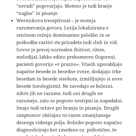
“neradi” pogovarjajo. Moteno je tudi branje
“naglas” in pisanje.
Wernickova (receptivna) – je motnja
razumevanja govora. Lezija lokalizirana v
senčnem režnju dominantne poloble; če se
poškodba razširi sta prizadeta tudi sluh in vid.
Govor je precej normalen (hitrost, ritem,
melodija), lahko edino prekomeren (logorea),
pacienti govorijo »v prazno«. Včasih uporabljajo
napačne besede in besedne zveze, dodajajo črke
besedam in besede stavkom, izmišljujejo si nove
besede (neologizmi). Ne zavedajo se bolezni,
nihče jih ne razume, tudi oni drugih ne
razumejo, zato so pogosto nestrpni in napadalni.
Imajo tudi težave pri branju in pisanju. Drugih
simptomov običajno ni-razen zmanjšanega
desnega vidnega polja. Bolnike pogosto napačno
diagnosticirajo kot zmedene oz. psihotične, še