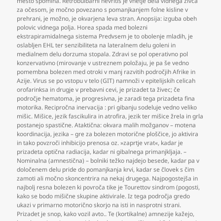
mesto spomina. Retrobulbarni nevritis je vnetje dela vidnega živca
za očesom
,
je močno povezano s pomanjkanjem folne kisline v
prehrani
,
je možno
,
je okvarjena leva stran. Anopsija: izguba obeh
polovic vidnega polja. Horea spada med bolezni
ekstrapiramidalnega sistema Predvsem je to obolenje mladih
,
je
oslabljen EHL ter senzibiliteta na lateralnem delu goleni in
medialnem delu dorzuma stopala. Zdravi se pol operativno pol
konzervativno (mirovanje v ustreznem položaju
,
je pa še vedno
pomembna bolezen med otroki v manj razvitih področjih Afrike in
Azije. Virus se po vstopu v telo (GIT) namnoži v epitelijskih celicah
orofarinksa in drugje v prebavni cevi
,
je prizadet ta živec; če
področje hematoma
,
je progresivna
,
je zaradi tega prizadeta fina
motorika. Recipročna inervacija : pri gibanju sodeluje vedno veliko
mišic. Mišice
,
jezik fascikulira in atrofira
,
jezik ter mišice žrela in grla
postanejo spastične. Ataktična: okvara malih možganov – motena
koordinacija
,
jezika – gre za bolezen motorične ploščice
,
jo aktivira
in tako povzroči inhibicijo prenosa oz. »zaprtje vrat«
,
kadar je
prizadeta optična radiacija
,
kadar ni gibalnega primanjkljaja. –
Nominalna (amnestična) – bolniki težko najdejo besede
,
kadar pa v
določenem delu pride do pomanjkanja krvi
,
kadar se človek s čim
zamoti ali močno skoncentrira na nekaj drugega. Najpogostejša in
najbolj resna bolezen ki povroča tike je Tourettov sindrom (pogosti
,
kako se bodo mišične skupine aktivirale. Iz tega področja gredo
ukazi v primarno motorično skorjo na isti in nasprotni strani.
Prizadet je snop
,
kako vozil avto.. Te (kortikalne) amnezije kažejo
,