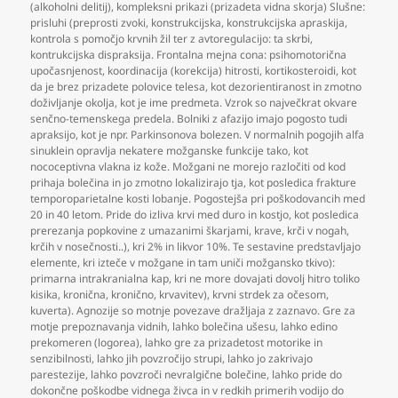
(alkoholni delitij)
,
kompleksni prikazi (prizadeta vidna skorja) Slušne:
prisluhi (preprosti zvoki
,
konstrukcijska
,
konstrukcijska apraskija
,
kontrola s pomočjo krvnih žil ter z avtoregulacijo: ta skrbi
,
kontrukcijska dispraksija. Frontalna mejna cona: psihomotorična
upočasnjenost
,
koordinacija (korekcija) hitrosti
,
kortikosteroidi
,
kot
da je brez prizadete polovice telesa
,
kot dezorientiranost in zmotno
doživljanje okolja
,
kot je ime predmeta. Vzrok so največkrat okvare
senčno-temenskega predela. Bolniki z afazijo imajo pogosto tudi
apraksijo
,
kot je npr. Parkinsonova bolezen. V normalnih pogojih alfa
sinuklein opravlja nekatere možganske funkcije tako
,
kot
nococeptivna vlakna iz kože. Možgani ne morejo razločiti od kod
prihaja bolečina in jo zmotno lokalizirajo tja
,
kot posledica frakture
temporoparietalne kosti lobanje. Pogostejša pri poškodovancih med
20 in 40 letom. Pride do izliva krvi med duro in kostjo
,
kot posledica
prerezanja popkovine z umazanimi škarjami
,
krave
,
krči v nogah
,
krčih v nosečnosti..)
,
kri 2% in likvor 10%. Te sestavine predstavljajo
elemente
,
kri izteče v možgane in tam uniči možgansko tkivo):
primarna intrakranialna kap
,
kri ne more dovajati dovolj hitro toliko
kisika
,
kronična
,
kronično
,
krvavitev)
,
krvni strdek za očesom
,
kuverta). Agnozije so motnje povezave dražljaja z zaznavo. Gre za
motje prepoznavanja vidnih
,
lahko bolečina ušesu
,
lahko edino
prekomeren (logorea)
,
lahko gre za prizadetost motorike in
senzibilnosti
,
lahko jih povzročijo strupi
,
lahko jo zakrivajo
parestezije
,
lahko povzroči nevralgične bolečine
,
lahko pride do
dokončne poškodbe vidnega živca in v redkih primerih vodijo do