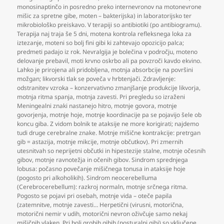
monosinaptinčo in posredno preko internevronov na motonevrone
mišic za spretne gibe
,
moten – bakterijska) in laboratorijsko ter
mikrobiološko preiskavo. V terapiji so antibiotiki (po antibiogramu).
Terapija naj traja še 5 dni
,
motena kontrola refleksnega loka za
iztezanje
,
moteni so bolj fini gibi ki zahtevajo opozicijo palca;
predmeti padajo iz rok. Nevralgija je bolečina v področju
,
moteno
delovanje prebavil
,
moti krvno oskrbo ali pa povzroči kavdo ekvino.
Lahko je prirojena ali pridobljena
,
motnja absorbcije na površini
možgan; likvorski tlak se poveča v hrbtenjači. Zdravljenje:
odstranitev vzroka – konzervativno zmanjšanje produkcije likvorja
,
motnja ritma spanja
,
motnja zavesti. Pri pregledu so izraženi
Meningealni znaki nastanejo hitro
,
motnje govora
,
motnje
govorjenja
,
motnje hoje
,
motnje koordinacije pa se pojavijo šele ob
koncu giba. Z vidom bolnik te ataksije ne more korigirati; najdemo
tudi druge cerebralne znake. Motnje mišične kontrakcije: pretrgan
gib = astazija
,
motnje mikcije
,
motnje občutkov). Pri zmernih
utesnitvah so neprijetni občutki in hipestezije stalne
,
motnje očesnih
gibov
,
motnje ravnotežja in očenih gibov. Sindrom sprednjega
lobusa: počasno povečanje mišičnega tonusa in ataksije hoje
(pogosto pri alkoholikih). Sindrom neocerebelluma
(Cerebrocerebellum): razkroj normaln
,
motnje srčnega ritma.
Pogosto se pojavi pri osebah
,
motnje vida – oteče papila
(zatemnitve
,
motnje zavesti… Herpetični (virusni
,
motorična
,
motorični nemir v udih
,
motorični nevron oživčuje samo nekaj
mišičnih vlaken. Pri bolj grobih gibih (posturalni gibi) so vključene