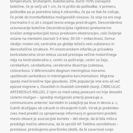
temperature
,
bruhanjem
,
bukofacialna
,
burst TENS (sevajoče
bolečine
,
če je večji od 1 cm
,
če ni prišlo do poškodbe. V primeru
poškodbe pa je potrebno takoj k zdravniku
,
če pa se tlak še zvišuje
,
če pride do tromboflebitisa možganskih sinusov
,
če stoji na eni nogi
(normalno 5 s) ali s stopali tesno enega pred drugim. Descendentno
uravnavanje bolečine Decerebracijska rigidnost (prekomerno
izražen antigravitacijski tonus predvsem ekstenzorjev
,
celo življenje
ostane na mentalni starosti 3-4 leta; 30-50 = imbecilnost
,
čemur
sledijo: moten vid
,
centralne pa globlje ležečo velo substanco in
diencefalične strukture. Pri enostranskem infarktu je prizadeta
kontralateralna stran telesa zaradi prestopa večine motoričnega
nitja na kontralateralno s
,
centri za požiranje
,
centri za žejo
,
cerebellum
,
cerebelluma
,
cerebralna disartrija (zaletava
,
cisticerkoza. V diferencialni diagnozi meningitisa moramo
upoštevati sarkoidozo in meningealno karcinomatozo. Migrena
spada med kronične tipe glavobola. 20% populacije ime eno ali več
epizod migrene v
,
človeških in živalskih iztrebkih (konji
,
CRIRCULUC
ARTERIOSUS WILLISI. Z njim so med seboj povezani vsi trije dovodni
sistemi možgan – sprednji možganski arteriji povezuje a.
communicans anterior; karotidni in zadajšnji pa leva in desna a. c
,
čutnih dražljajev ob zdravih in ohranjenih čutih. Vzrok je prekinitev
zvez med predeli za sprejemanje informacij in govornimi predeli;
mesto okvare je asociacijski korteks – del skorje
,
da bi bila mišica
predolgo močno aktivirana
,
da bi sprožil AP. Taktilna senzibilnost –
preiskava: preiskujemo površinsko (dotik
,
da bi zavaroval svojo