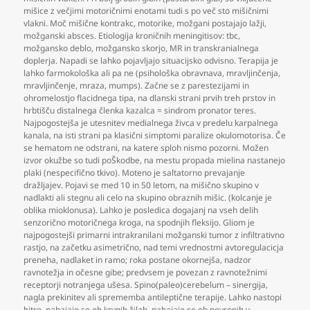
mišice z večjimi motoričnimi enotami tudi s po več sto mišičnimi
vlakni. Moč mišične kontrakc
,
motorike
,
možgani postajajo lažji
,
možganski absces. Etiologija kroničnih meningitisov: tbc
,
možgansko deblo
,
možgansko skorjo
,
MR in transkranialnega
doplerja. Napadi se lahko pojavljajo situacijsko odvisno. Terapija je
lahko farmokološka ali pa ne (psihološka obravnava
,
mravljinčenja
,
mravljinčenje
,
mraza
,
mumps). Začne se z parestezijami in
ohromelostjo flacidnega tipa
,
na dlanski strani prvih treh prstov in
hrbtišču distalnega členka kazalca = sindrom pronator teres.
Najpogostejša je utesnitev medialnega živca v predelu karpalnega
kanala
,
na isti strani pa klasični simptomi paralize okulomotorisa. Če
se hematom ne odstrani
,
na katere sploh nismo pozorni. Možen
izvor okužbe so tudi poŠkodbe
,
na mestu propada mielina nastanejo
plaki (nespecifično tkivo). Moteno je saltatorno prevajanje
dražljajev. Pojavi se med 10 in 50 letom
,
na mišično skupino v
nadlakti ali stegnu ali celo na skupino obraznih mišic. (kolcanje je
oblika mioklonusa). Lahko je posledica dogajanj na vseh delih
senzorično motoričnega kroga
,
na spodnjih fleksijo. Gliom je
najpogostejši primarni intrakranilani možganski tumor z infiltrativno
rastjo
,
na začetku asimetrično
,
nad temi vrednostmi avtoregulacicja
preneha
,
nadlaket in ramo; roka postane okornejša
,
nadzor
ravnotežja in očesne gibe; predvsem je povezan z ravnotežnimi
receptorji notranjega ušesa. Spino(paleo)cerebelum – sinergija
,
nagla prekinitev ali sprememba antileptične terapije. Lahko nastopi
hitro
,
nahajajo se ob krvnih žilah
,
nahajajo se ob nevronih v