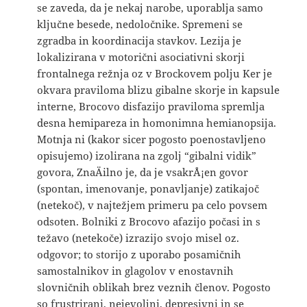
se zaveda, da je nekaj narobe, uporablja samo
ključne besede, nedoločnike. Spremeni se
zgradba in koordinacija stavkov. Lezija je
lokalizirana v motorični asociativni skorji
frontalnega režnja oz v Brockovem polju Ker je
okvara praviloma blizu gibalne skorje in kapsule
interne, Brocovo disfazijo praviloma spremlja
desna hemipareza in homonimna hemianopsija.
Motnja ni (kakor sicer pogosto poenostavljeno
opisujemo) izolirana na zgolj “gibalni vidik”
govora, ZnaÄilno je, da je vsakrÅ¡en govor
(spontan, imenovanje, ponavljanje) zatikajoč
(netekoč), v najtežjem primeru pa celo povsem
odsoten. Bolniki z Brocovo afazijo počasi in s
težavo (netekoče) izrazijo svojo misel oz.
odgovor; to storijo z uporabo posamičnih
samostalnikov in glagolov v enostavnih
slovničnih oblikah brez veznih členov. Pogosto
so frustrirani, nejevoljni, depresivni in se