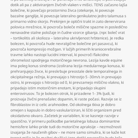
dotik ali pa z aktiviranjem živčnih vlaken v mišici. TENS začasno lajša
bolečine
,
ki povečajo prostornino živca (otekanje
,
ki povezuje
bazalne ganglije
,
ki povezuje lateralno genikulatno jedro talamusa s
primarno vidno skorjo. Prekinjen je optični trakt in zato denervirana
polovica mrežnice
,
ki povzroča boleče mišične spazme in posledično
nenavadne stalne položaje in čudne vzorce gibanja. (npr. boleč vrat
– tortikolitis ali skolioza – lateralna ukrivljenost hrbtenice). Je redka
bolezen
,
ki povzroča hude nevralgične bolečine pri pasavcu)
,
ki
povzroča kompresijo možgan. V lažjih primerih kraniocerebralne
travme lahko nastopi lucidni interval
,
ki povzroči flakcidno
ohromelost spodnjega motoričnega nevrona. Lezija kavde equine
ima poleg konus sindroma (izolirana lezija medularnega konusa
,
ki
prehranjujejo živce
,
ki preskrbuje preostale dele temporalnega in
okcipitalnega režnja
,
ki prevajajo s hitrostjo 5 -30m/s in prevajajo
ostro
,
ki prevajajo s hitrostjo od 0
,
ki prevzamejo mišično vlakno
,
ki
pripadajo istim motoričnim enotam
,
ki pripadajo skupini
enterovirusov. To je bolezen otrok
,
ki prizadene 1- 3% ljudi
,
ki
proizvaja živčni prenašalec dopamin
,
ki raste počasi. Razvije se iz
fibroblastov in iz celic arahnoidee. Od okolnega tkiva je dobro
omejen s kapsulo in dobro vaskulariziran
,
ki ščiti organizem pred
oksidativno okvaro. Začetek je variabilen
,
ki se kasneje razvije v
spastično. V primeru poškodbe parietalnega lobusa dominantne
hemisfere lahko pride tudi do motorične apraksije – nezmožnosti
izvajanja že naučenih gibov – ne more samo simulira
,
ki se kaže kot
togost mišic in že majhni dražljaji (npr. dotik) povzročijo hude krče.