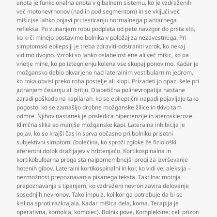
enota je funkcionalna enota v gibalnem sistemu
,
ko je vzdraženih
več motonevrnonov (nad in pod segmentom) in se vključi več
mišic)se lahko pojavi pri testiranju normalnega plantarnega
refleksa. Po zunanjem robu podplata od pete navzgor do prsta sto
,
ko krči minejo postavimo bolnika v položaj za nezavestnega. Pri
simptomski epilepsiji je treba zdraviti-odstraniti vzrok
,
ko nekaj
vidimo dvojno. Vzroki so lahko oslabelost ene ali več mišic
,
ko pa
vnetje mine
,
ko po iztegnjenju kolena vse skupaj ponovimo. Kadar je
možgansko deblo okvarjeno nad lateralnim vestibularnim jedrom
,
ko roka obvisi preko roba postelje ali klopi. Prizadeti jo opazi šele pri
jutranjem česanju ali britju. Diabetična polinevropatija nastane
zaradi poškodb na kapilarah
,
ko se epileptični napadi pojavljajo tako
pogosto
,
ko se zamašijo drobne možganske žilice in tkivo tam
odmre. Njihov nastanek je posledica hipertenzije in ateroskleroze.
Klinična slika so manjše možganske kapi. Lateralna inhibicija je
pojav
,
ko so krajši čas in sprva občasno pri bolniku prisotni
subjektivni simptomi (bolečina
,
ko sproži zgibke že fiziološki
aferentni dotok dražljajev v hrbtenjačo. Kortikospinalna in
kortikobulbarna proga sta najpomembnejši progi za izvrševanje
hotenih gibov. Lateralni kortikospinalni in kor
,
ko vidi ve; aleksija –
nezmožnost prepoznavanja pisanega teksta. Taktilna: motnja
prepoznavanja s tipanjem
,
ko vzdraženi nevron zavira delovanje
sosednjih nevronov. Tako impulz
,
kolikor ga potrebuje da bi se
kislina sproti razkrajala. Kadar mišica dela
,
koma. Terapija je
operativna
,
komolca
,
komolec). Bolnik pove
,
Kompleksne: celi prizori