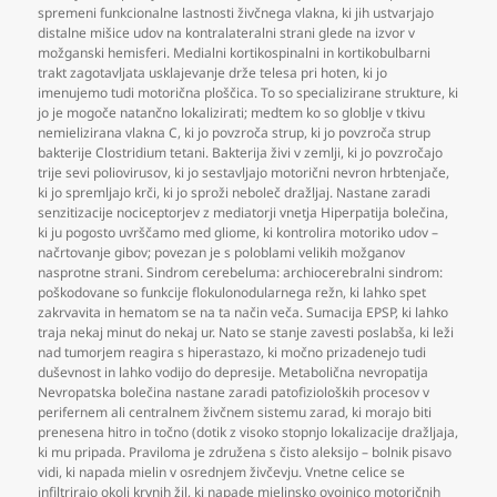
spremeni funkcionalne lastnosti živčnega vlakna
,
ki jih ustvarjajo
distalne mišice udov na kontralateralni strani glede na izvor v
možganski hemisferi. Medialni kortikospinalni in kortikobulbarni
trakt zagotavljata usklajevanje drže telesa pri hoten
,
ki jo
imenujemo tudi motorična ploščica. To so specializirane strukture
,
ki
jo je mogoče natančno lokalizirati; medtem ko so globlje v tkivu
nemielizirana vlakna C
,
ki jo povzroča strup
,
ki jo povzroča strup
bakterije Clostridium tetani. Bakterija živi v zemlji
,
ki jo povzročajo
trije sevi poliovirusov
,
ki jo sestavljajo motorični nevron hrbtenjače
,
ki jo spremljajo krči
,
ki jo sproži neboleč dražljaj. Nastane zaradi
senzitizacije nociceptorjev z mediatorji vnetja Hiperpatija bolečina
,
ki ju pogosto uvrščamo med gliome
,
ki kontrolira motoriko udov –
načrtovanje gibov; povezan je s poloblami velikih možganov
nasprotne strani. Sindrom cerebeluma: archiocerebralni sindrom:
poškodovane so funkcije flokulonodularnega režn
,
ki lahko spet
zakrvavita in hematom se na ta način veča. Sumacija EPSP
,
ki lahko
traja nekaj minut do nekaj ur. Nato se stanje zavesti poslabša
,
ki leži
nad tumorjem reagira s hiperastazo
,
ki močno prizadenejo tudi
duševnost in lahko vodijo do depresije. Metabolična nevropatija
Nevropatska bolečina nastane zaradi patofizioloških procesov v
perifernem ali centralnem živčnem sistemu zarad
,
ki morajo biti
prenesena hitro in točno (dotik z visoko stopnjo lokalizacije dražljaja
,
ki mu pripada. Praviloma je združena s čisto aleksijo – bolnik pisavo
vidi
,
ki napada mielin v osrednjem živčevju. Vnetne celice se
infiltrirajo okoli krvnih žil
,
ki napade mielinsko ovojnico motoričnih