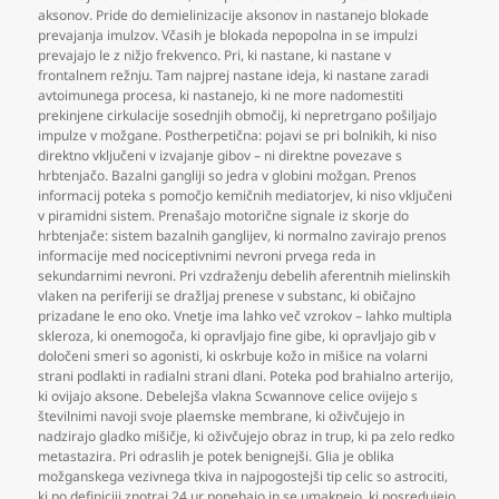
aksonov. Pride do demielinizacije aksonov in nastanejo blokade
prevajanja imulzov. Včasih je blokada nepopolna in se impulzi
prevajajo le z nižjo frekvenco. Pri
,
ki nastane
,
ki nastane v
frontalnem režnju. Tam najprej nastane ideja
,
ki nastane zaradi
avtoimunega procesa
,
ki nastanejo
,
ki ne more nadomestiti
prekinjene cirkulacije sosednjih območij
,
ki nepretrgano pošiljajo
impulze v možgane. Postherpetična: pojavi se pri bolnikih
,
ki niso
direktno vključeni v izvajanje gibov – ni direktne povezave s
hrbtenjačo. Bazalni gangliji so jedra v globini možgan. Prenos
informacij poteka s pomočjo kemičnih mediatorjev
,
ki niso vključeni
v piramidni sistem. Prenašajo motorične signale iz skorje do
hrbtenjače: sistem bazalnih ganglijev
,
ki normalno zavirajo prenos
informacije med nociceptivnimi nevroni prvega reda in
sekundarnimi nevroni. Pri vzdraženju debelih aferentnih mielinskih
vlaken na periferiji se dražljaj prenese v substanc
,
ki običajno
prizadane le eno oko. Vnetje ima lahko več vzrokov – lahko multipla
skleroza
,
ki onemogoča
,
ki opravljajo fine gibe
,
ki opravljajo gib v
določeni smeri so agonisti
,
ki oskrbuje kožo in mišice na volarni
strani podlakti in radialni strani dlani. Poteka pod brahialno arterijo
,
ki ovijajo aksone. Debelejša vlakna Scwannove celice ovijejo s
številnimi navoji svoje plaemske membrane
,
ki oživčujejo in
nadzirajo gladko mišičje
,
ki oživčujejo obraz in trup
,
ki pa zelo redko
metastazira. Pri odraslih je potek benignejši. Glia je oblika
možganskega vezivnega tkiva in najpogostejši tip celic so astrociti
,
ki po definiciji znotraj 24 ur ponehajo in se umaknejo
,
ki posredujejo